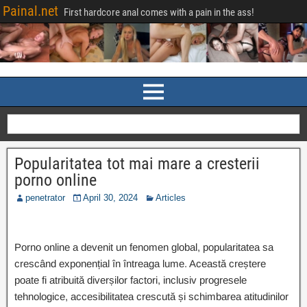
Painal.net
First hardcore anal comes with a pain in the ass!
Popularitatea tot mai mare a cresterii
porno online
penetrator
April 30, 2024
Articles
Porno online a devenit un fenomen global, popularitatea sa
crescând exponențial în întreaga lume. Această creștere
poate fi atribuită diverșilor factori, inclusiv progresele
tehnologice, accesibilitatea crescută și schimbarea atitudinilor